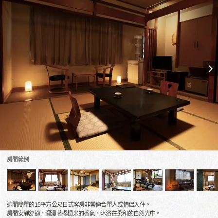
房間範例
這間簡單的15平方公尺日式客房非常適合單人或情侶入住。
房間安靜舒適，瀰漫著榻榻米的香氣，沐浴在柔和的自然光中。