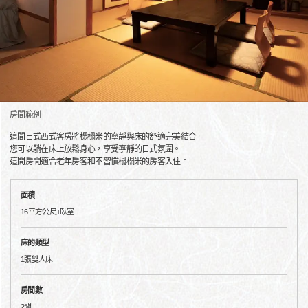
房間範例
這間日式西式客房將榻榻米的寧靜與床的舒適完美結合。
您可以躺在床上放鬆身心，享受寧靜的日式氛圍。
這間房間適合老年房客和不習慣榻榻米的房客入住。
面積
16平方公尺+臥室
床的類型
1張雙人床
房間數
2間