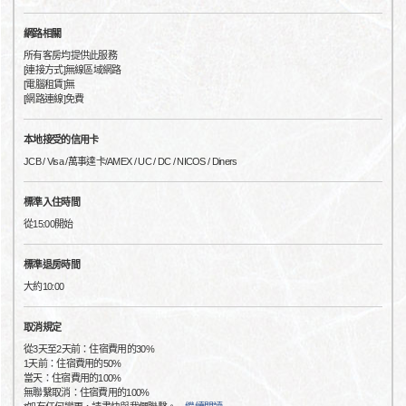
網路相關
所有客房均提供此服務
[連接方式]無線區域網路
[電腦租賃]無
[網路連線]免費
本地接受的信用卡
JCB / Visa /萬事達卡/AMEX / UC / DC / NICOS / Diners
標準入住時間
從15:00開始
標準退房時間
大約10:00
取消規定
從3天至2天前：住宿費用的30%
1天前：住宿費用的50%
當天：住宿費用的100%
無聯繫取消：住宿費用的100%