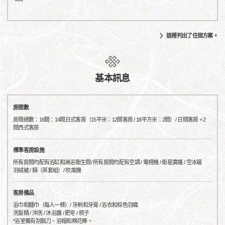
這裡列出了住宿方案。
基本訊息
房間數
房間總數：16間：14間日式客房（15平米：12間客房 / 18平方米：2間）/ 日間客房 + 2
間西式客房
標準客房設施
所有房間均配有浴缸和淋浴衛生間/ 所有房間均配有空調 / 電視機 / 衛星廣播 / 空冰箱
羽絨被 / 鍋（茶套組）/ 吹風機
客房備品
浴巾和麵巾（每人一條）/ 牙刷和牙膏 / 浴衣和棕色羽織
洗髮精 / 沖洗 / 沐浴露 / 肥皂 / 梳子
*浴室備有刮鬍刀、浴帽和棉花棒。