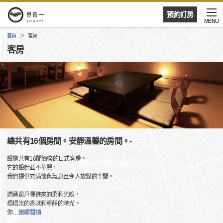
預約訂房
MENU
首頁
客房
客房
總共有16個房間。安靜溫馨的房間。-
設施共有16間簡樸的日式客房。
它的設計並不華麗，
我們提供充滿懷舊氣息且令人放鬆的空間。
透過窗戶灑進來的柔和光線，
榻榻米的香味和寧靜的時光。
你
…
繼續閱讀