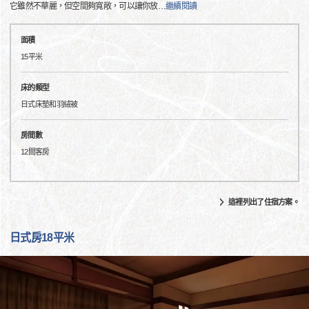
它雖然不華麗，但空間夠寬敞，可以讓你放
…
繼續閱讀
面積
15平米
床的類型
日式床墊和羽絨被
房間數
12間客房
這裡列出了住宿方案。
日式房18平米