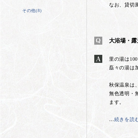
なお、貸切
その他(8)
大浴場・露
里の湯は10
磊々の湯は
秋保温泉は
無色透明・
ます。
…
続きを読